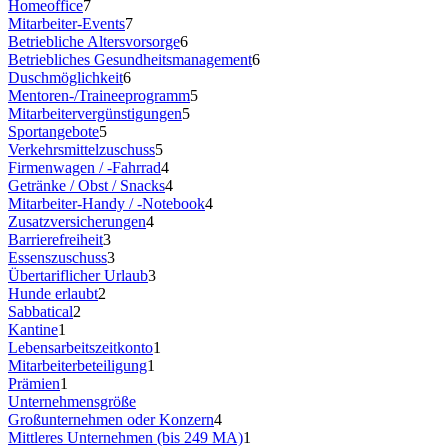
Homeoffice
7
Mitarbeiter-Events
7
Betriebliche Altersvorsorge
6
Betriebliches Gesundheitsmanagement
6
Duschmöglichkeit
6
Mentoren-/Traineeprogramm
5
Mitarbeitervergünstigungen
5
Sportangebote
5
Verkehrsmittelzuschuss
5
Firmenwagen / -Fahrrad
4
Getränke / Obst / Snacks
4
Mitarbeiter-Handy / -Notebook
4
Zusatzversicherungen
4
Barrierefreiheit
3
Essenszuschuss
3
Übertariflicher Urlaub
3
Hunde erlaubt
2
Sabbatical
2
Kantine
1
Lebensarbeitszeitkonto
1
Mitarbeiterbeteiligung
1
Prämien
1
Unternehmensgröße
Großunternehmen oder Konzern
4
Mittleres Unternehmen (bis 249 MA)
1