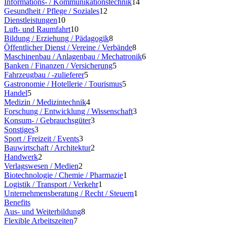
Informations- / Kommunikationstechnik
14
Gesundheit / Pflege / Soziales
12
Dienstleistungen
10
Luft- und Raumfahrt
10
Bildung / Erziehung / Pädagogik
8
Öffentlicher Dienst / Vereine / Verbände
8
Maschinenbau / Anlagenbau / Mechatronik
6
Banken / Finanzen / Versicherung
5
Fahrzeugbau / -zulieferer
5
Gastronomie / Hotellerie / Tourismus
5
Handel
5
Medizin / Medizintechnik
4
Forschung / Entwicklung / Wissenschaft
3
Konsum- / Gebrauchsgüter
3
Sonstiges
3
Sport / Freizeit / Events
3
Bauwirtschaft / Architektur
2
Handwerk
2
Verlagswesen / Medien
2
Biotechnologie / Chemie / Pharmazie
1
Logistik / Transport / Verkehr
1
Unternehmensberatung / Recht / Steuern
1
Benefits
Aus- und Weiterbildung
8
Flexible Arbeitszeiten
7