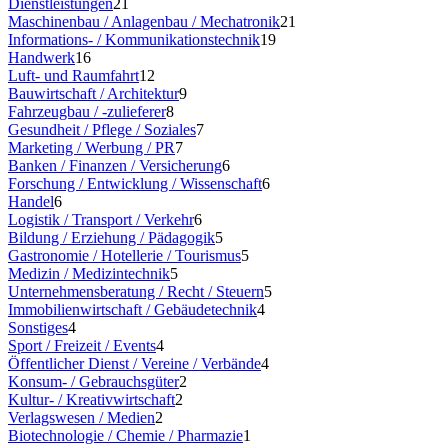
Dienstleistungen
21
Maschinenbau / Anlagenbau / Mechatronik
21
Informations- / Kommunikationstechnik
19
Handwerk
16
Luft- und Raumfahrt
12
Bauwirtschaft / Architektur
9
Fahrzeugbau / -zulieferer
8
Gesundheit / Pflege / Soziales
7
Marketing / Werbung / PR
7
Banken / Finanzen / Versicherung
6
Forschung / Entwicklung / Wissenschaft
6
Handel
6
Logistik / Transport / Verkehr
6
Bildung / Erziehung / Pädagogik
5
Gastronomie / Hotellerie / Tourismus
5
Medizin / Medizintechnik
5
Unternehmensberatung / Recht / Steuern
5
Immobilienwirtschaft / Gebäudetechnik
4
Sonstiges
4
Sport / Freizeit / Events
4
Öffentlicher Dienst / Vereine / Verbände
4
Konsum- / Gebrauchsgüter
2
Kultur- / Kreativwirtschaft
2
Verlagswesen / Medien
2
Biotechnologie / Chemie / Pharmazie
1