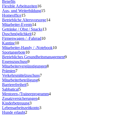
Benefits
Flexible Arbeitszeiten
16
Aus- und Weiterbildung
15
Homeoffice
15
Betriebliche Altersvorsorge
14
Mitarbeiter-Events
14
Getränke / Obst / Snacks
13
Duschmöglichkeit
12
Firmenwagen / -Fahrrad
10
Kantine
10
Mitarbeiter-Handy / -Notebook
10
Sportangebote
10
Betriebliches Gesundheitsmanagement
9
Essenszuschuss
9
Mitarbeitervergünstigungen
8
Prämien
7
Verkehrsmittelzuschuss
7
Mitarbeiterbeteiligung
6
Barrierefreiheit
5
Sabbatical
5
Mentoren-/Traineeprogramm
4
Zusatzversicherungen
4
Kinderbetreuung
3
Lebensarbeitszeitkonto
3
Hunde erlaubt
2